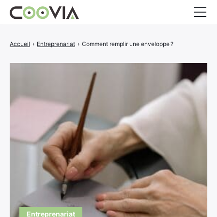
Entreprenariat
Accueil
›
Entreprenariat
›
Comment remplir une enveloppe ?
Services aux entreprises
Finance
CONTACT
Facebook
Twitter
Entreprenariat